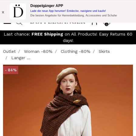
KOSTENLOSER VERSAND!
10% Extra-Rabatt auf 300€ Einkauf mit
Doppelgänger APP
Code:
DOPPEL300
x
Lade die neue App herunter! Entdecke, navigiere und kaufe!
Die besten Angebote für Herrenbekleidung, Accessoires und Schuhe
0
Last chance:
FREE Shipping
on All Products! Easy Returns 60
days!
Outlet
Woman -80%
Clothing -80%
Skirts
Langer ...
- 84%