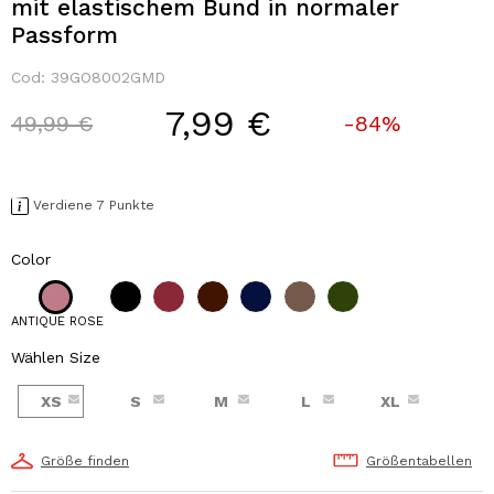
mit elastischem Bund in normaler
Passform
Cod:
39GO8002GMD
7,99 €
Price reduced from
to
49,99 €
-84%
Verdiene 7 Punkte
Color
ANTIQUE ROSE
Wählen Size
XS
S
M
L
XL
Größe finden
Größentabellen