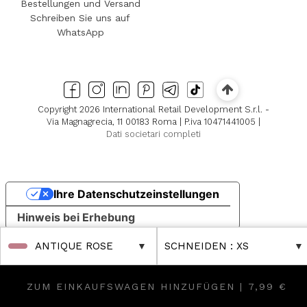
Bestellungen und Versand
Schreiben Sie uns auf
WhatsApp
Copyright 2026 International Retail Development S.r.l. -
Via Magnagrecia, 11 00183 Roma | P.iva 10471441005 |
Dati societari completi
Ihre Datenschutzeinstellungen
Hinweis bei Erhebung
ANTIQUE ROSE
SCHNEIDEN
: XS
ZUM EINKAUFSWAGEN HINZUFÜGEN |
7,99 €
 Reductions
scover Further Reductions
FINAL SALES Up to -80% Online & in Boutique!
FINAL SALES Up to -80% Online 