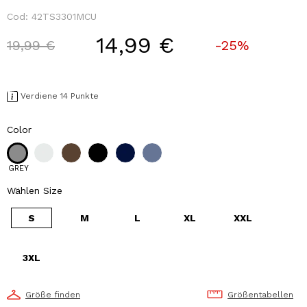
Cod:
42TS3301MCU
14,99 €
Price reduced from
to
19,99 €
-25%
Verdiene 14 Punkte
Color
GREY
Wählen Size
S
M
L
XL
XXL
3XL
Größe finden
Größentabellen