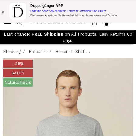
KOSTENLOSER VERSAND!
10% Extra-Rabatt auf 300€ Einkauf mit
Doppelgänger APP
Code:
DOPPEL300
x
Lade die neue App herunter! Entdecke, navigiere und kaufe!
Die besten Angebote für Herrenbekleidung, Accessoires und Schuhe
0
Last chance:
FREE Shipping
on All Products! Easy Returns 60
days!
Kleidung
Poloshirt
Herren-T-Shirt ...
- 25%
SALES
Natural fibers