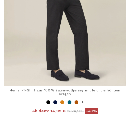
Herren-T-Shirt aus 100 % Baumwolljersey mit leicht erhöhtem
Kragen
+
Price reduced from
to
Ab dem:
14,99 €
€ 24,99
-40%
4 out of 5 Customer Rating