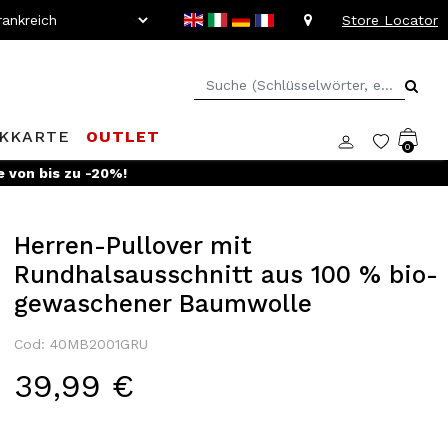
Store Locator
KKARTE
OUTLET
0
Werden Sie Mitglied im
Doppelganger Club!
Entdecken Sie all
Herren-Pullover mit
Rundhalsausschnitt aus 100 % bio-
gewaschener Baumwolle
Cod: 40MB2001GRU
39,99 €