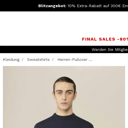
Blitzangebot:
10% Extra-Rabatt auf 300€ Ei
FINAL SALES -8
gen über 149,90€ und einfache Rückgabe
Kleidung
Sweatshirts
Herren-Pullover ...