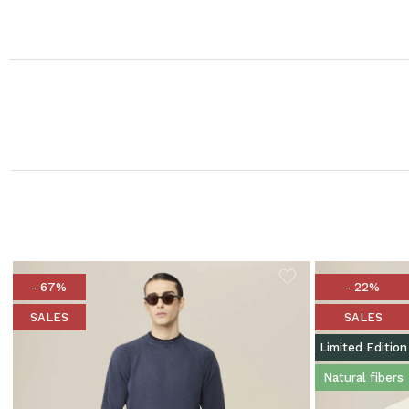
- 67%
- 22%
SALES
SALES
Limited Edition
Natural fibers