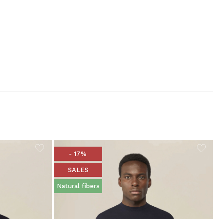
- 17%
SALES
Natural fibers