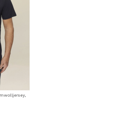
mwolljersey,
m
ting