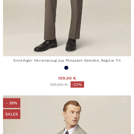
Einreihiger Herrenanzug aus Pheasant-Gewebe, Regular Fit
109,00 €
Price reduced from
to
139,00 €
-22%
- 39%
SALES