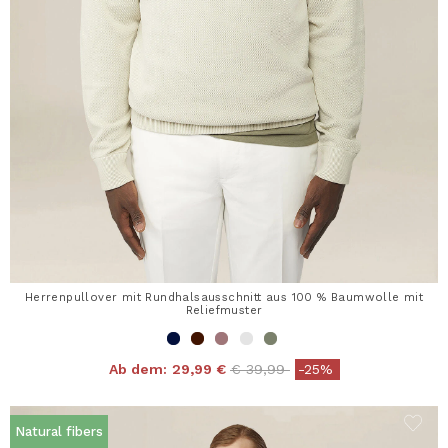
Herrenpullover mit Rundhalsausschnitt aus 100 % Baumwolle mit
Reliefmuster
Price reduced from
to
Ab dem:
29,99 €
€ 39,99
-25%
Natural fibers