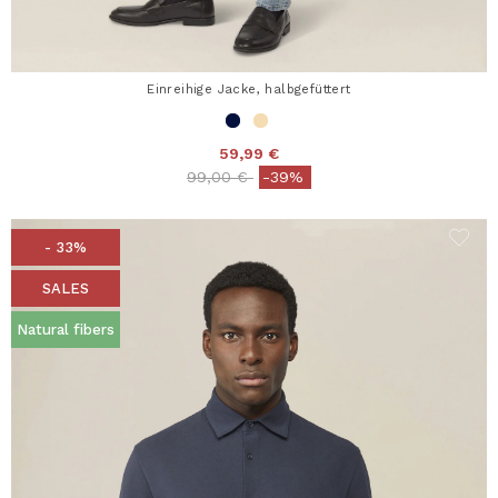
Einreihige Jacke, halbgefüttert
59,99 €
Price reduced from
to
99,00 €
-39%
- 33%
SALES
Natural fibers