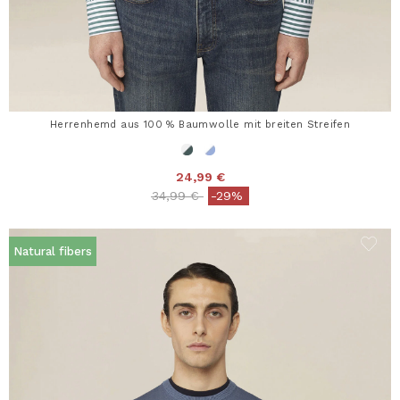
Herrenhemd aus 100 % Baumwolle mit breiten Streifen
24,99 €
Price reduced from
to
34,99 €
-29%
Natural fibers