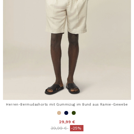
Herren-Bermudashorts mit Gummizug im Bund aus Ramie-Gewebe
29,99 €
Price reduced from
to
39,99 €
-25%