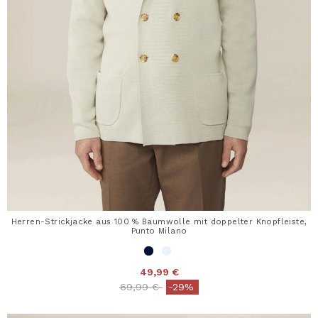
Herren-Strickjacke aus 100 % Baumwolle mit doppelter Knopfleiste,
Punto Milano
49,99 €
Price reduced from
to
69,99 €
-29%