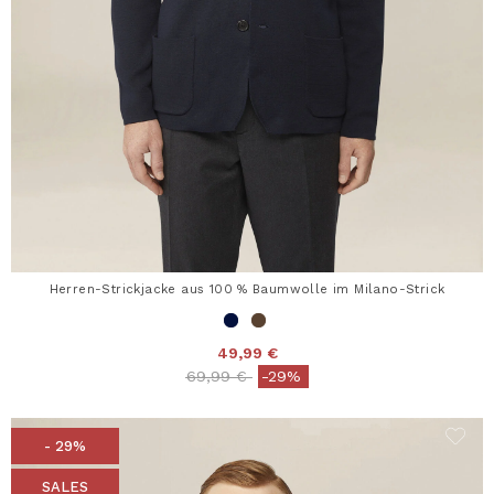
Herren-Strickjacke aus 100 % Baumwolle im Milano-Strick
49,99 €
Price reduced from
to
69,99 €
-29%
- 29%
SALES