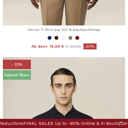
Herren-T-Shirt aus 100 % Baumwollkrepp
Price reduced from
to
Ab dem:
19,99 €
€ 24,99
-20%
- 33%
Natural fibers
scover Further Reductions
& in Boutique! Discover Further Reductions
FINAL SALES Up to -80% On
FINAL SA