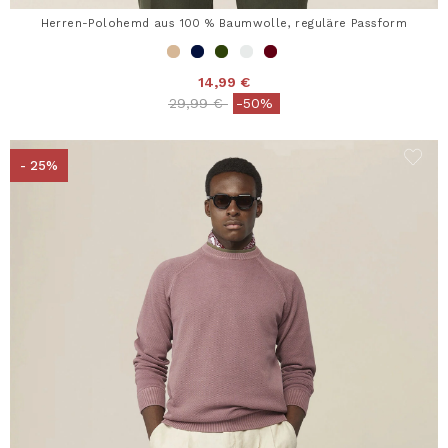
Herren-Polohemd aus 100 % Baumwolle, reguläre Passform
14,99 €
Price reduced from
to
29,99 €
-50%
- 25%