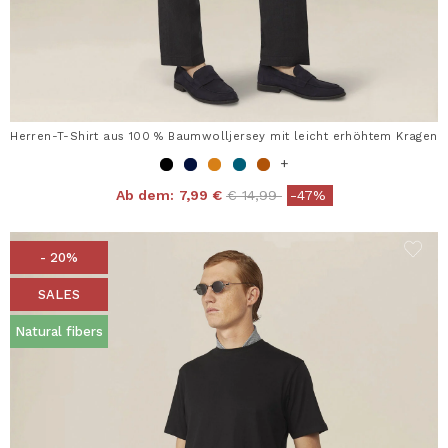
Herren-T-Shirt aus 100 % Baumwolljersey mit leicht erhöhtem Kragen
+
Price reduced from
to
Ab dem:
7,99 €
€ 14,99
-47%
- 20%
SALES
Natural fibers