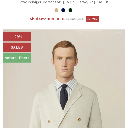
Zweireihiger Herrenanzug in Uni-Farbe, Regular Fit
Price reduced from
to
Ab dem:
109,00 €
€ 149,00
-27%
- 29%
SALES
Natural fibers