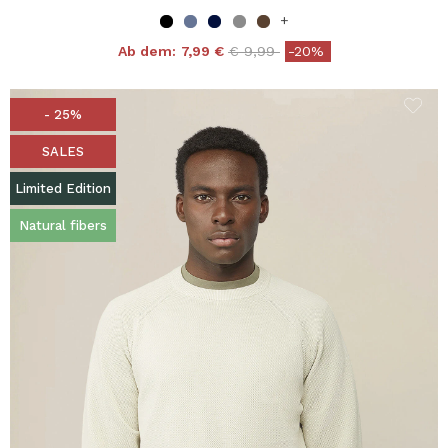
+
Price reduced from
to
Ab dem:
7,99 €
€ 9,99
-20%
- 25%
SALES
Limited Edition
Natural fibers