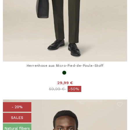
Herrenhose aus Micro-Pied-de-Poule-Stoff
29,99 €
Price reduced from
to
59,99 €
-50%
- 20%
SALES
Natural fibers