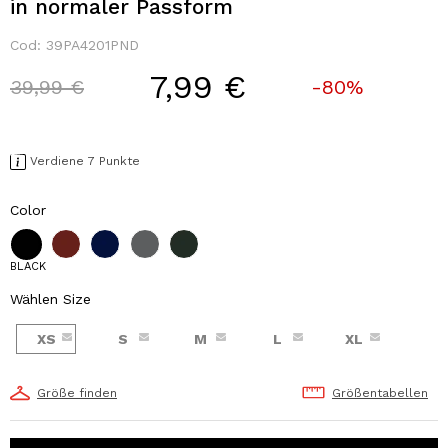
in normaler Passform
Cod:
39PA4201PND
7,99 €
Price reduced from
to
39,99 €
-80%
Verdiene 7 Punkte
Color
BLACK
Wählen Size
XS
S
M
L
XL
Größe finden
Größentabellen