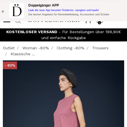
Blitzangebot:
10% Extra-Rabatt auf 300€ Einkauf mit Code:
Doppelgänger APP
DOPPEL300
x
Lade die neue App herunter! Entdecke, navigiere und kaufe!
Die besten Angebote für Herrenbekleidung, Accessoires und Schuhe
0
KOSTENLOSER VERSAND
- Für Bestellungen über 199,90€
und einfache Rückgabe
Outlet
Woman -80%
Clothing -80%
Trousers
Klassische ...
- 80%