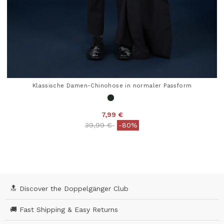
Klassische Damen-Chinohose in normaler Passform
7,99 €
Price reduced from
to
39,99 €
-80%
5 out of 5 Customer Rating
🔝 Discover the Doppelgänger Club
🚚 Fast Shipping & Easy Returns