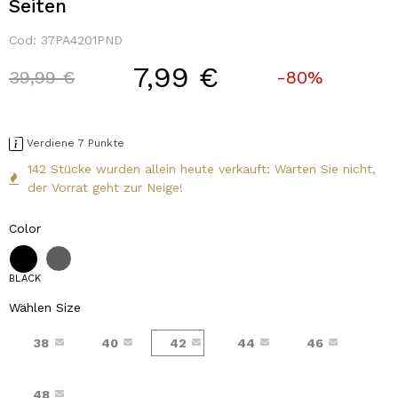
Seiten
Cod:
37PA4201PND
7,99 €
Price reduced from
to
39,99 €
-80%
Verdiene 7 Punkte
142 Stücke wurden allein heute verkauft: Warten Sie nicht,
der Vorrat geht zur Neige!
Color
BLACK
Wählen Size
38
40
42
44
46
48