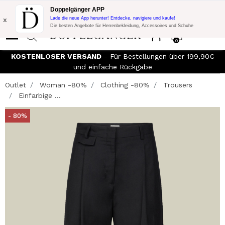
Blitzangebot:
10% Extra-Rabatt auf 300€ Einkauf mit Code:
Doppelgänger APP
DOPPEL300
x
Lade die neue App herunter! Entdecke, navigiere und kaufe!
Die besten Angebote für Herrenbekleidung, Accessoires und Schuhe
0
KOSTENLOSER VERSAND
- Für Bestellungen über 199,90€
und einfache Rückgabe
Outlet
Woman -80%
Clothing -80%
Trousers
Einfarbige ...
- 80%