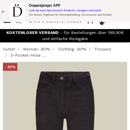
Blitzangebot:
10% Extra-Rabatt auf 300€ Einkauf mit Code:
Doppelgänger APP
DOPPEL300
x
Lade die neue App herunter! Entdecke, navigiere und kaufe!
Die besten Angebote für Herrenbekleidung, Accessoires und Schuhe
0
KOSTENLOSER VERSAND
- Für Bestellungen über 199,90€
und einfache Rückgabe
Outlet
Woman -80%
Clothing -80%
Trousers
5-Pocket-Hose ...
- 80%