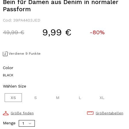
Bein für Damen aus Denim in normaler
Passform
Cod:
39PA4403JED
9,99 €
Price reduced from
to
49,99 €
-80%
Verdiene 9 Punkte
Color
BLACK
Wählen Size
XS
S
M
L
XL
Größe finden
Größentabellen
Menge