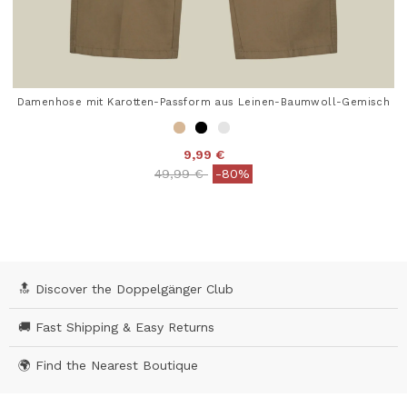
Damenhose mit Karotten-Passform aus Leinen-Baumwoll-Gemisch
9,99 €
Price reduced from
to
49,99 €
-80%
4,7 out of 5 Customer Rating
🔝 Discover the Doppelgänger Club
🚚 Fast Shipping & Easy Returns
🌍 Find the Nearest Boutique