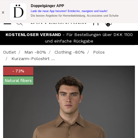
Blitzangebot:
10% Extra-Rabatt auf 300€ Einkauf mit Code:
Doppelgänger APP
DOPPEL300
x
Lade die neue App herunter! Entdecke, navigiere und kaufe!
Die besten Angebote für Herrenbekleidung, Accessoires und Schuhe
0
KOSTENLOSER VERSAND
- Für Bestellungen über DKK 1100
und einfache Rückgabe
Outlet
Man -80%
Clothing -80%
Polos
Kurzarm-Poloshirt ...
- 73%
Natural fibers