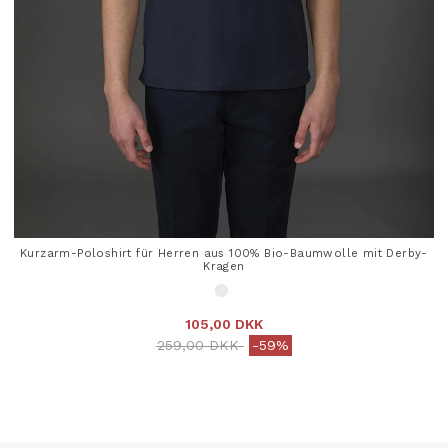
Kurzarm-Poloshirt für Herren aus 100% Bio-Baumwolle mit Derby-
Kragen
105,00 DKK
Price reduced from
to
259,00 DKK
-59%
4,6 out of 5 Customer Rating