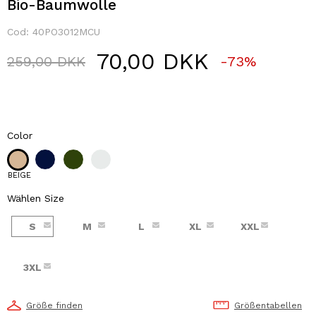
Bio-Baumwolle
Cod:
40PO3012MCU
70,00 DKK
Price reduced from
to
259,00 DKK
-73%
Color
BEIGE
Wählen Size
S
M
L
XL
XXL
3XL
Größe finden
Größentabellen