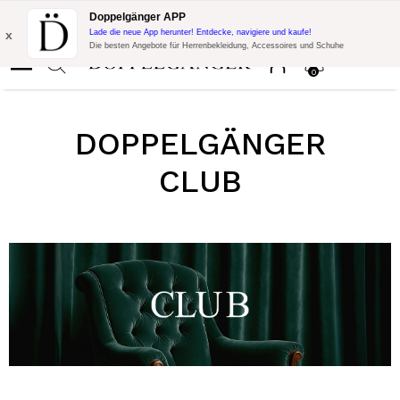
Blitzangebot:
10% Extra-Rabatt auf 300€ Einkauf mit Code:
Doppelgänger APP
DOPPEL300
x
Lade die neue App herunter! Entdecke, navigiere und kaufe!
Die besten Angebote für Herrenbekleidung, Accessoires und Schuhe
0
DOPPELGÄNGER
CLUB