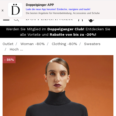
Blitzangebot:
10% Extra-Rabatt auf 300€ Einkauf mit Code:
Doppelgänger APP
DOPPEL300
x
Lade die neue App herunter! Entdecke, navigiere und kaufe!
Die besten Angebote für Herrenbekleidung, Accessoires und Schuhe
0
0
Werden Sie Mitglied im
Doppelganger Club!
Entdecken Sie
alle Vorteile und
Rabatte von bis zu -20%!
Outlet
Woman -80%
Clothing -80%
Sweaters
Hoch ...
- 86%