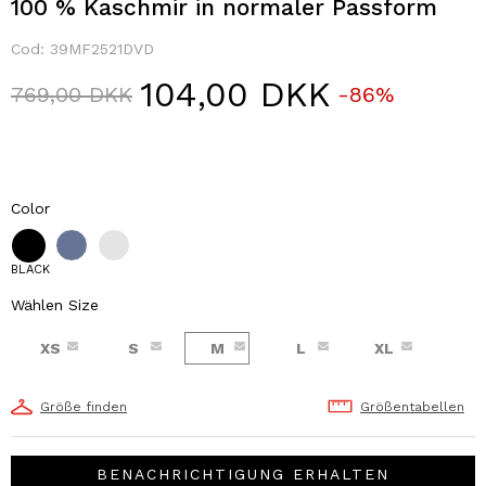
100 % Kaschmir in normaler Passform
Cod:
39MF2521DVD
104,00 DKK
Price reduced from
to
769,00 DKK
-86%
Color
BLACK
Wählen Size
XS
S
M
L
XL
Größe finden
Größentabellen
BENACHRICHTIGUNG ERHALTEN