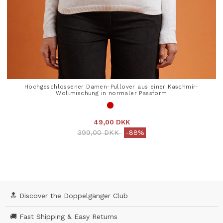
Hochgeschlossener Damen-Pullover aus einer Kaschmir-
Wollmischung in normaler Passform
49,00 DKK
Price reduced from
to
399,00 DKK
-88%
4,1 out of 5 Customer Rating
🔝 Discover the Doppelgänger Club
🚚 Fast Shipping & Easy Returns