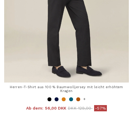
Herren-T-Shirt aus 100 % Baumwolljersey mit leicht erhöhtem
Kragen
+
Price reduced from
to
Ab dem:
56,00 DKK
DKK 129,00
-57%
4 out of 5 Customer Rating