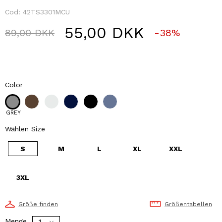
Cod:
42TS3301MCU
55,00 DKK
Price reduced from
to
89,00 DKK
-38%
Color
GREY
Wählen Size
S
M
L
XL
XXL
3XL
Größe finden
Größentabellen
Menge