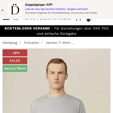
Blitzangebot:
10% Extra-Rabatt auf 300€ Einkauf mit Code:
Doppelgänger APP
DOPPEL300
x
Lade die neue App herunter! Entdecke, navigiere und kaufe!
Die besten Angebote für Herrenbekleidung, Accessoires und Schuhe
0
KOSTENLOSER VERSAND
- Für Bestellungen über DKK 1100
und einfache Rückgabe
Kleidung
Poloshirt
Herren-T-Shirt ...
- 38%
SALES
Natural fibers