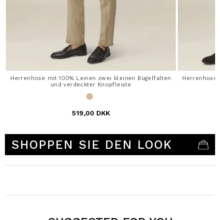
Herrenhose mit 100% Leinen zwei kleinen Bügelfalten
Herrenhose 
und verdeckter Knopfleiste
519,00 DKK
4,7 out of 5 Customer Rating
SHOPPEN SIE DEN LOOK