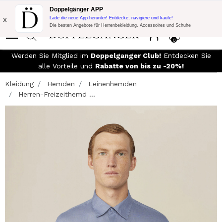
Blitzangebot:
10% Extra-Rabatt auf 300€ Einkauf mit Code:
Doppelgänger APP
DOPPEL300
x
Lade die neue App herunter! Entdecke, navigiere und kaufe!
Die besten Angebote für Herrenbekleidung, Accessoires und Schuhe
0
KOSTENLOSER VERSAND
- Für Bestellungen über DKK 1100
und einfache Rückgabe
Kleidung
Hemden
Leinenhemden
Herren-Freizeithemd ...