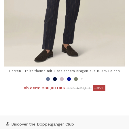
Herren-Freizeithemd mit klassischem Kragen aus 100 % Leinen
+
Price reduced from
to
Ab dem:
280,00 DKK
DKK 439,00
-36%
4,4 out of 5 Customer Rating
🔝 Discover the Doppelgänger Club