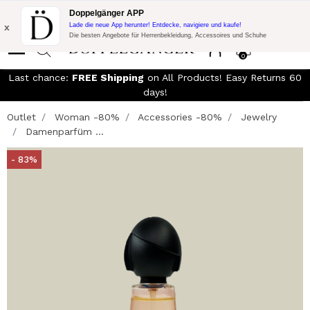
KOSTENLOSER VERSAND!
15% Extra-Rabatt auf DKK 1500 Einkauf
Doppelgänger APP
mit Code:
DOPPELDK200
x
Lade die neue App herunter! Entdecke, navigiere und kaufe!
Die besten Angebote für Herrenbekleidung, Accessoires und Schuhe
0
Last chance:
FREE Shipping
on All Products! Easy Returns 60
days!
Outlet
Woman -80%
Accessories -80%
Jewelry
Damenparfüm ...
- 83%