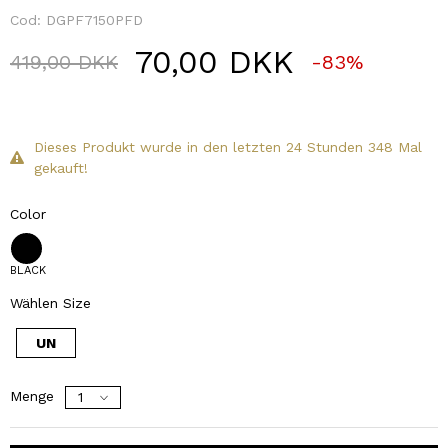
Cod:
DGPF7150PFD
70,00 DKK
Price reduced from
to
419,00 DKK
-83%
Dieses Produkt wurde in den letzten 24 Stunden 348 Mal
gekauft!
Color
BLACK
Wählen Size
UN
Menge