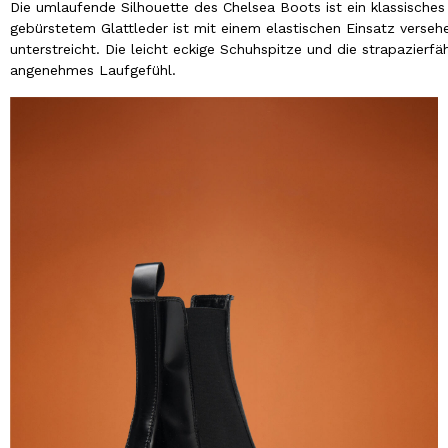
Die umlaufende Silhouette des Chelsea Boots ist ein klassische
gebürstetem Glattleder ist mit einem elastischen Einsatz verse
unterstreicht. Die leicht eckige Schuhspitze und die strapazier
angenehmes Laufgefühl.