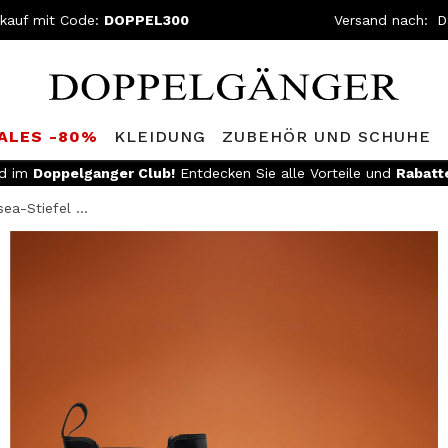
nkauf mit Code:
DOPPEL300
Versand nach:
SALES -80%
KLEIDUNG
ZUBEHÖR UND SCHUHE
LOSER VERSAND
- Für Bestellungen über DKK 1100 und einfache
ea-Stiefel ...