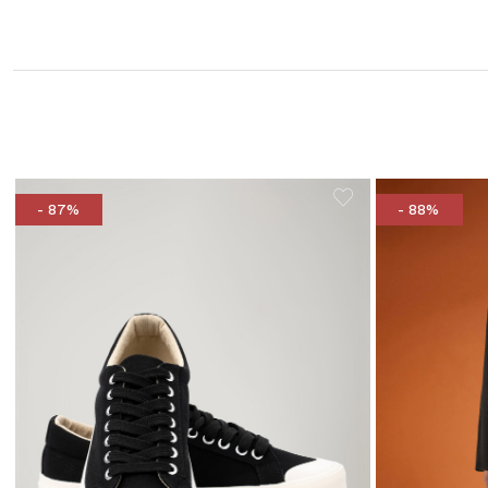
- 87%
- 88%