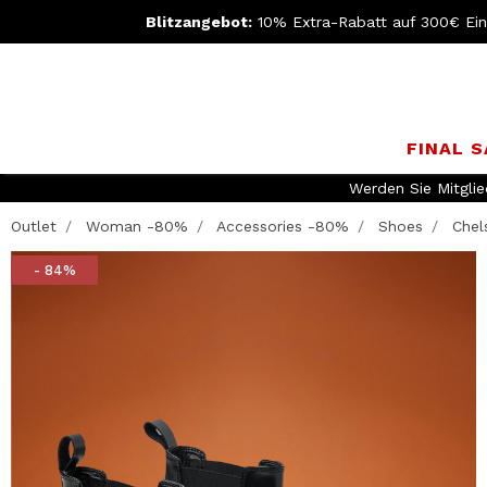
Blitzangebot:
10% Extra-Rabatt auf 300€ Ei
FINAL 
KOSTEN
Outlet
Woman -80%
Accessories -80%
Shoes
Chels
- 84%