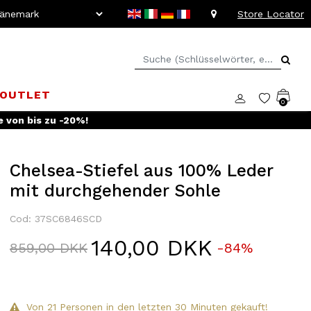
Store Locator
OUTLET
0
 Rückgabe
Chelsea-Stiefel aus 100% Leder
mit durchgehender Sohle
Cod: 37SC6846SCD
140,00 DKK
Price reduced from
to
859,00 DKK
-84%
Von 21 Personen in den letzten 30 Minuten gekauft!