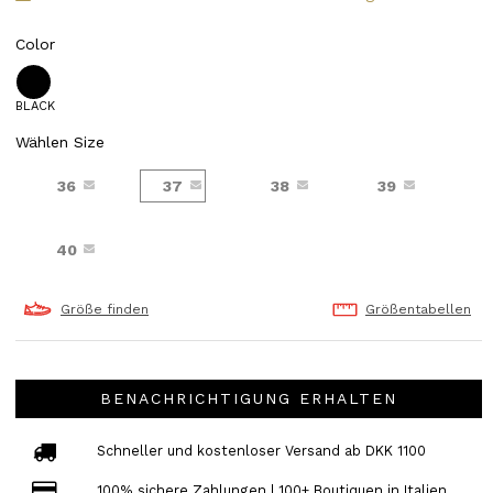
Color
BLACK
Wählen Size
36
37
38
39
40
Größe finden
Größentabellen
BENACHRICHTIGUNG ERHALTEN
Schneller und kostenloser Versand ab DKK 1100
100% sichere Zahlungen | 100+ Boutiquen in Italien