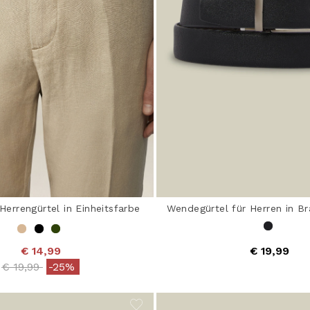
Herrengürtel in Einheitsfarbe
Wendegürtel für Herren in B
€ 14,99
€ 19,99
Price reduced from
to
€ 19,99
-25%