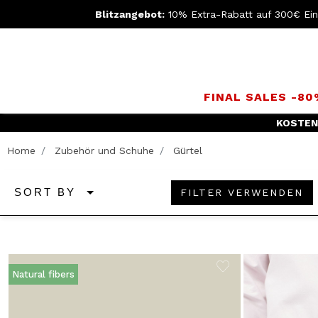
Blitzangebot:
10% Extra-Rabatt auf 300€ Ei
FINAL SALES -8
KOSTEN
Home
Zubehör und Schuhe
Gürtel
FILTER VERWENDEN
SORT BY
Natural fibers