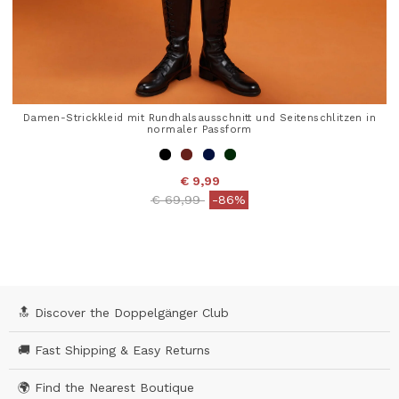
Damen-Strickkleid mit Rundhalsausschnitt und Seitenschlitzen in
normaler Passform
€ 9,99
Price reduced from
to
€ 69,99
-86%
5 out of 5 Customer Rating
🔝 Discover the Doppelgänger Club
🚚 Fast Shipping & Easy Returns
🌍 Find the Nearest Boutique