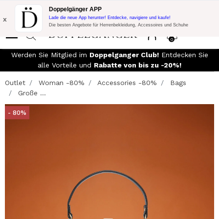
Blitzangebot:
10% Extra-Rabatt auf 300€ Einkauf mit Code:
Doppelgänger APP
DOPPEL300
x
Lade die neue App herunter! Entdecke, navigiere und kaufe!
Die besten Angebote für Herrenbekleidung, Accessoires und Schuhe
0
Werden Sie Mitglied im
Doppelganger Club!
Entdecken Sie
alle Vorteile und
Rabatte von bis zu -20%!
Outlet
Woman -80%
Accessories -80%
Bags
Große ...
- 80%