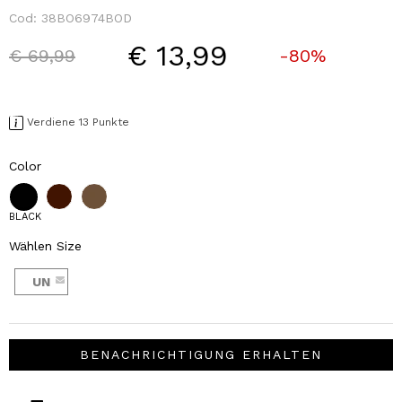
Cod:
38BO6974BOD
€ 13,99
Price reduced from
to
€ 69,99
-80%
Verdiene 13 Punkte
Color
BLACK
Wählen Size
UN
BENACHRICHTIGUNG ERHALTEN