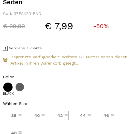
Seiten
Cod:
37PA4201PND
€ 7,99
Price reduced from
to
€ 39,99
-80%
Verdiene 7 Punkte
Begrenzte Verfügbarkeit: Weitere 171 Nutzer haben diesen
Artikel in ihren Warenkorb gelegt!.
Color
BLACK
Wählen Size
38
40
42
44
46
48