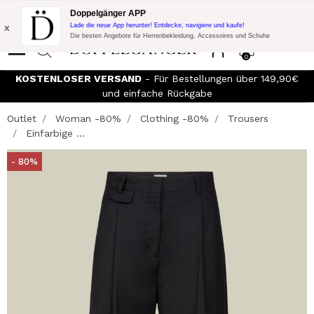
Blitzangebot:
10% Extra-Rabatt auf 300€ Einkauf mit Code:
Doppelgänger APP
DOPPEL300
x
Lade die neue App herunter! Entdecke, navigiere und kaufe!
Die besten Angebote für Herrenbekleidung, Accessoires und Schuhe
0
KOSTENLOSER VERSAND
- Für Bestellungen über 149,90€
und einfache Rückgabe
Outlet
Woman -80%
Clothing -80%
Trousers
Einfarbige ...
- 80%