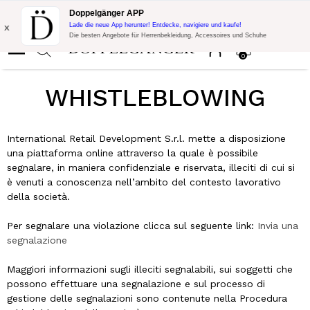
Blitzangebot:
10% Extra-Rabatt auf 300€ Einkauf mit Code:
Doppelgänger APP
DOPPEL300
x
Lade die neue App herunter! Entdecke, navigiere und kaufe!
Die besten Angebote für Herrenbekleidung, Accessoires und Schuhe
0
WHISTLEBLOWING
International Retail Development S.r.l. mette a disposizione
una piattaforma online attraverso la quale è possibile
segnalare, in maniera confidenziale e riservata, illeciti di cui si
è venuti a conoscenza nell’ambito del contesto lavorativo
della società.
Per segnalare una violazione clicca sul seguente link:
Invia una
segnalazione
Maggiori informazioni sugli illeciti segnalabili, sui soggetti che
possono effettuare una segnalazione e sul processo di
gestione delle segnalazioni sono contenute nella Procedura