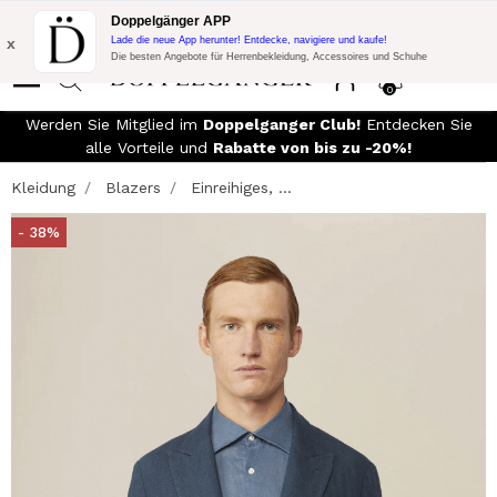
Blitzangebot:
10% Extra-Rabatt auf 300€ Einkauf mit Code:
Doppelgänger APP
DOPPEL300
x
Lade die neue App herunter! Entdecke, navigiere und kaufe!
Die besten Angebote für Herrenbekleidung, Accessoires und Schuhe
0
Werden Sie Mitglied im
Doppelganger Club!
Entdecken Sie
alle Vorteile und
Rabatte von bis zu -20%!
Kleidung
Blazers
Einreihiges, ...
- 38%