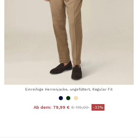
Einreihige Herrenjacke, ungefüttert, Regular Fit
Price reduced from
to
Ab dem:
79,99 €
€ 119,00
-33%
4,8 out of 5 Customer Rating