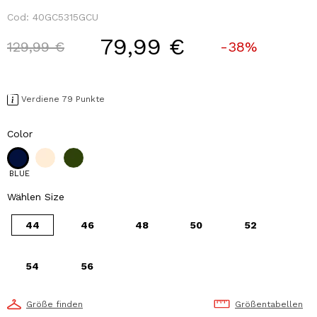
Cod:
40GC5315GCU
79,99 €
Price reduced from
to
129,99 €
-38%
Verdiene 79 Punkte
Color
BLUE
Wählen Size
44
46
48
50
52
54
56
Größe finden
Größentabellen