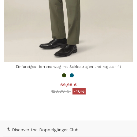
Einfarbiges Herrenanzug mit Sakkokragen und regular fit
69,99 €
Price reduced from
to
129,00 €
-46%
5 out of 5 Customer Rating
🔝 Discover the Doppelgänger Club