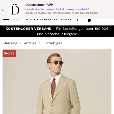
Blitzangebot:
10% Extra-Rabatt auf 300€ Einkauf mit Code:
Doppelgänger APP
DOPPEL300
x
Lade die neue App herunter! Entdecke, navigiere und kaufe!
Die besten Angebote für Herrenbekleidung, Accessoires und Schuhe
0
KOSTENLOSER VERSAND
- Für Bestellungen über 199,90€
und einfache Rückgabe
Kleidung
Anzüge
Einfarbiges ...
SALES