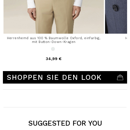
Herrenhemd aus 100 % Baumwolle Oxford, einfarbig,
He
mit Button-Down-Kragen
34,99 €
5 out of 5 Customer Rating
SHOPPEN SIE DEN LOOK
SUGGESTED FOR YOU