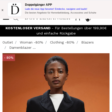
Blitzangebot:
10% Extra-Rabatt auf 300€ Einkauf mit Code:
Doppelgänger APP
DOPPEL300
x
Lade die neue App herunter! Entdecke, navigiere und kaufe!
Die besten Angebote für Herrenbekleidung, Accessoires und Schuhe
0
KOSTENLOSER VERSAND
- Für Bestellungen über 199,90€
und einfache Rückgabe
Outlet
Woman -80%
Clothing -80%
Blazers
Damenblazer ...
- 80%