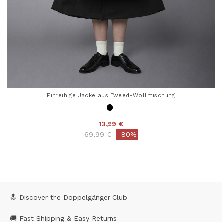
Einreihige Jacke aus Tweed-Wollmischung
13,99 €
Price reduced from
to
69,99 €
-80%
3,2 out of 5 Customer Rating
🔝 Discover the Doppelgänger Club
🚚 Fast Shipping & Easy Returns