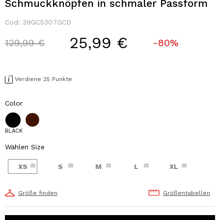
Schmuckknöpfen in schmaler Passform
Cod:
39GC5307GCD
25,99 €
Price reduced from
to
129,99 €
-80%
Verdiene 25 Punkte
Color
BLACK
Wählen Size
XS
S
M
L
XL
Größe finden
Größentabellen