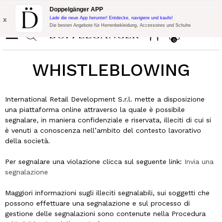
Blitzangebot:
10% Extra-Rabatt auf 300€ Einkauf mit Code:
Doppelgänger APP
DOPPEL300
x
Lade die neue App herunter! Entdecke, navigiere und kaufe!
Die besten Angebote für Herrenbekleidung, Accessoires und Schuhe
0
WHISTLEBLOWING
International Retail Development S.r.l. mette a disposizione
una piattaforma online attraverso la quale è possibile
segnalare, in maniera confidenziale e riservata, illeciti di cui si
è venuti a conoscenza nell’ambito del contesto lavorativo
della società.
Per segnalare una violazione clicca sul seguente link:
Invia una
segnalazione
Maggiori informazioni sugli illeciti segnalabili, sui soggetti che
possono effettuare una segnalazione e sul processo di
gestione delle segnalazioni sono contenute nella Procedura