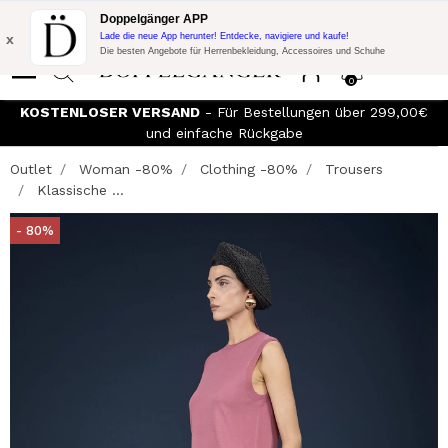
Blitzangebot:
10% Extra-Rabatt auf 300€ Einkauf mit Code:
Doppelgänger APP
DOPPEL300
x
Lade die neue App herunter! Entdecke, navigiere und kaufe!
Die besten Angebote für Herrenbekleidung, Accessoires und Schuhe
0
KOSTENLOSER VERSAND
- Für Bestellungen über 299,00€
und einfache Rückgabe
Outlet
Woman -80%
Clothing -80%
Trousers
Klassische ...
- 80%