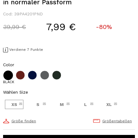
in normaler Passform
Cod:
39PA4201PND
7,99 €
Price reduced from
to
39,99 €
-80%
Verdiene 7 Punkte
Color
BLACK
Wählen Size
XS
S
M
L
XL
Größe finden
Größentabellen