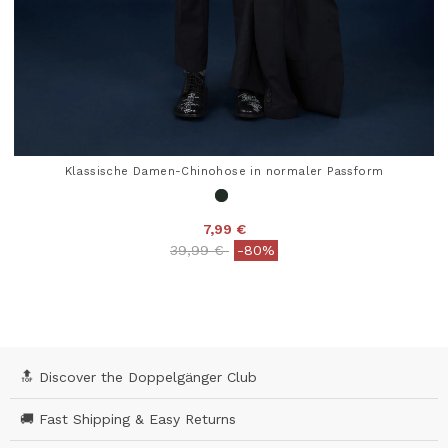
Klassische Damen-Chinohose in normaler Passform
7,99 €
Price reduced from
to
39,99 €
-80%
5 out of 5 Customer Rating
🔝 Discover the Doppelgänger Club
🚚 Fast Shipping & Easy Returns