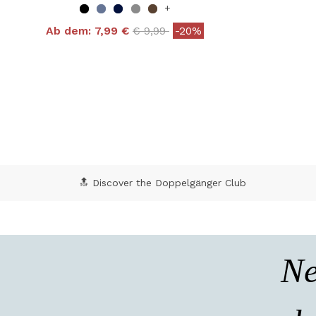
+
Price reduced from
to
Ab dem:
7,99 €
€ 9,99
-20%
4,8 out of 5 Customer Rating
5 o
🔝 Discover the Doppelgänger Club
Ne