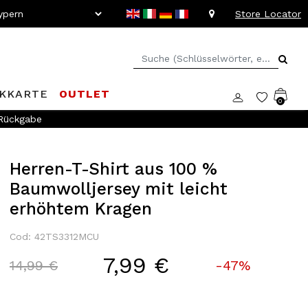
Store Locator
KKARTE
OUTLET
0
 Rückgabe
Herren-T-Shirt aus 100 %
Baumwolljersey mit leicht
erhöhtem Kragen
Cod: 42TS3312MCU
7,99 €
Price reduced from
to
14,99 €
-47%