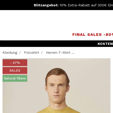
Blitzangebot:
10% Extra-Rabatt auf 300€ Ei
FINAL SALES -8
KOSTEN
Kleidung
Poloshirt
Herren-T-Shirt ...
- 47%
SALES
Natural fibers