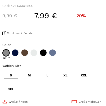
Cod:
42TS3301MCU
7,99 €
Price reduced from
to
9,99 €
-20%
Verdiene 7 Punkte
Color
GREY
Wählen Size
S
M
L
XL
XXL
3XL
Größe finden
Größentabellen