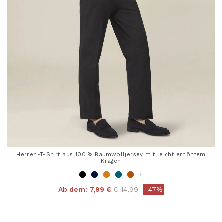
Herren-T-Shirt aus 100 % Baumwolljersey mit leicht erhöhtem
Kragen
+
Price reduced from
to
Ab dem:
7,99 €
€ 14,99
-47%
4 out of 5 Customer Rating