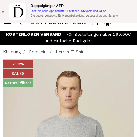
Blitzangebot:
10% Extra-Rabatt auf 300€ Einkauf mit Code:
Doppelgänger APP
DOPPEL300
x
Lade die neue App herunter! Entdecke, navigiere und kaufe!
Die besten Angebote für Herrenbekleidung, Accessoires und Schuhe
0
KOSTENLOSER VERSAND
- Für Bestellungen über 299,00€
und einfache Rückgabe
Kleidung
Poloshirt
Herren-T-Shirt ...
- 20%
SALES
Natural fibers