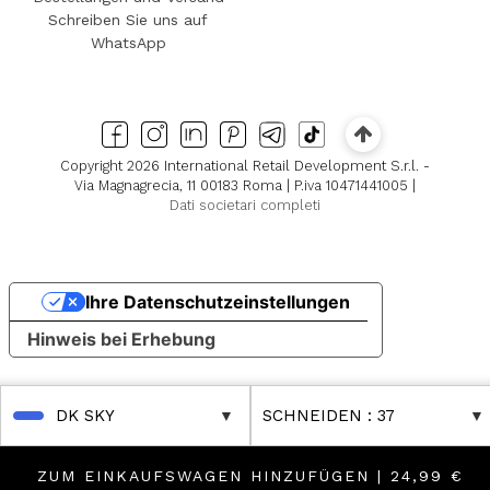
Schreiben Sie uns auf
WhatsApp
Copyright 2026 International Retail Development S.r.l. -
Via Magnagrecia, 11 00183 Roma | P.iva 10471441005 |
Dati societari completi
Ihre Datenschutzeinstellungen
Hinweis bei Erhebung
DK SKY
SCHNEIDEN
: 37
ZUM EINKAUFSWAGEN HINZUFÜGEN |
24,99 €
ther Reductions
 Discover Further Reductions
FINAL SALES Up to -80% Online & in 
FINAL SALES Up to -80%