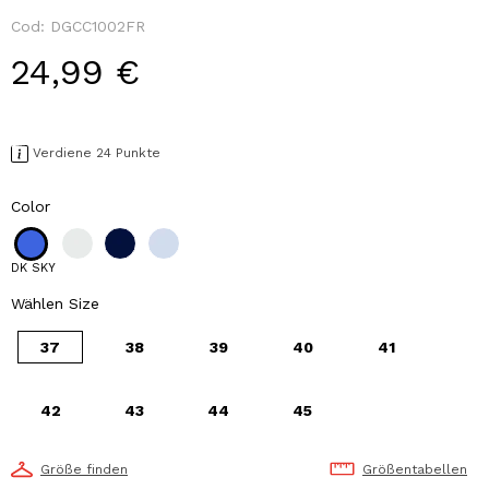
Cod:
DGCC1002FR
24,99 €
Verdiene 24 Punkte
Color
DK SKY
Wählen Size
37
38
39
40
41
42
43
44
45
Größe finden
Größentabellen