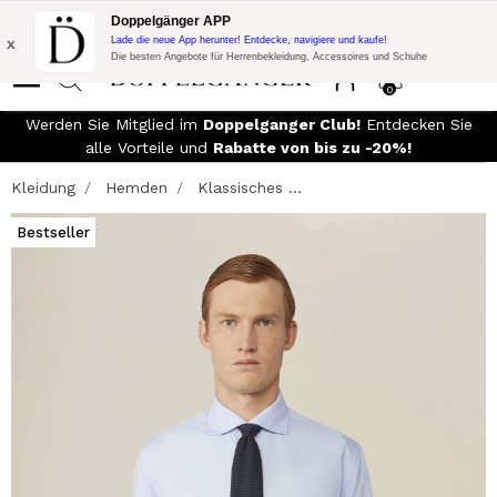
Blitzangebot:
10% Extra-Rabatt auf 300€ Einkauf mit Code:
Doppelgänger APP
DOPPEL300
x
Lade die neue App herunter! Entdecke, navigiere und kaufe!
Die besten Angebote für Herrenbekleidung, Accessoires und Schuhe
0
Werden Sie Mitglied im
Doppelganger Club!
Entdecken Sie
alle Vorteile und
Rabatte von bis zu -20%!
Kleidung
Hemden
Klassisches ...
Bestseller