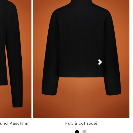
 und Kaschmir
Pull à col roulé