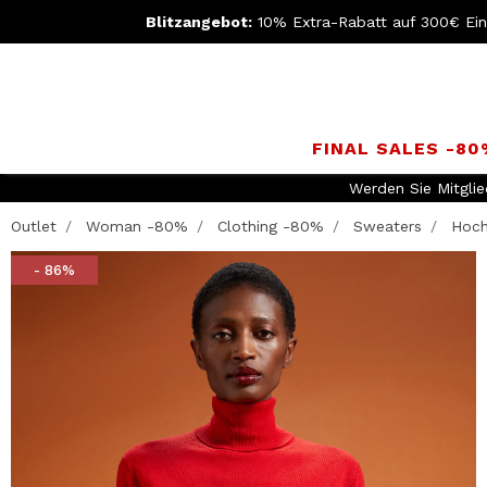
Blitzangebot:
10% Extra-Rabatt auf 300€ Ei
FINAL SALES -8
Werden Sie Mitgli
Outlet
Woman -80%
Clothing -80%
Sweaters
Hoch
- 86%