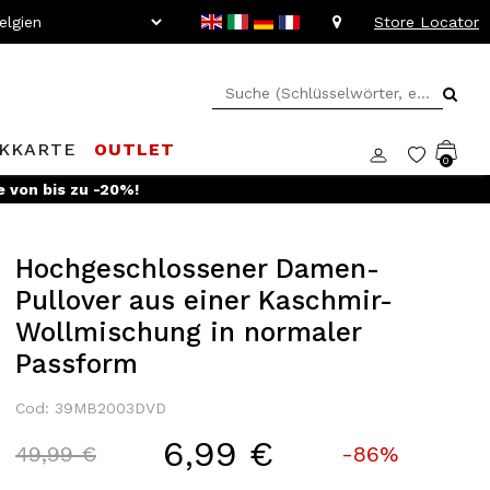
Store Locator
KKARTE
OUTLET
0
e von bis zu -20%!
Hochgeschlossener Damen-
Pullover aus einer Kaschmir-
Wollmischung in normaler
Passform
Cod: 39MB2003DVD
6,99 €
Price reduced from
to
49,99 €
-86%