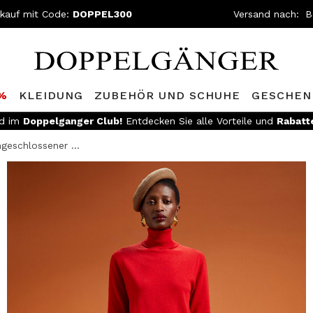
nkauf mit Code:
DOPPEL300
Versand nach:
0%
KLEIDUNG
ZUBEHÖR UND SCHUHE
GESCHEN
ed im
Doppelganger Club!
Entdecken Sie alle Vorteile und
Rabatt
geschlossener ...