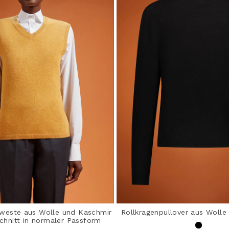
weste aus Wolle und Kaschmir
Rollkragenpullover aus Wolle
chnitt in normaler Passform