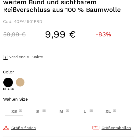
weitem Bund und sichtbarem
Reißverschluss aus 100 % Baumwolle
Cod:
40PA4501PRD
9,99 €
Price reduced from
to
59,99 €
-83%
Verdiene 9 Punkte
Color
BLACK
Wählen Size
XS
S
M
L
XL
Größe finden
Größentabellen