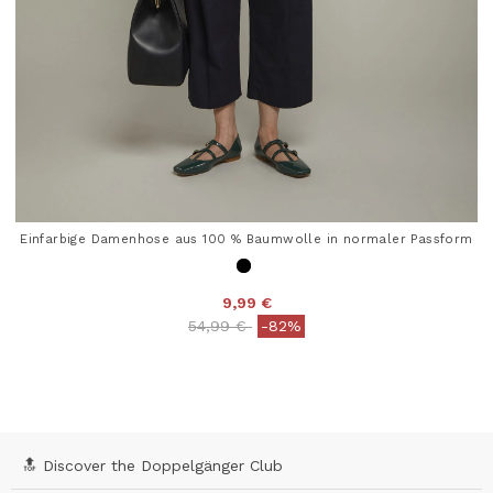
Einfarbige Damenhose aus 100 % Baumwolle in normaler Passform
9,99 €
Price reduced from
to
54,99 €
-82%
5 out of 5 Customer Rating
🔝 Discover the Doppelgänger Club