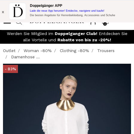
Blitzangebot:
10% Extra-Rabatt auf 300€ Einkauf mit Code:
Doppelgänger APP
DOPPEL300
x
Lade die neue App herunter! Entdecke, navigiere und kaufe!
Die besten Angebote für Herrenbekleidung, Accessoires und Schuhe
0
Werden Sie Mitglied im
Doppelganger Club!
Entdecken Sie
alle Vorteile und
Rabatte von bis zu -20%!
Outlet
Woman -80%
Clothing -80%
Trousers
Damenhose ...
- 83%