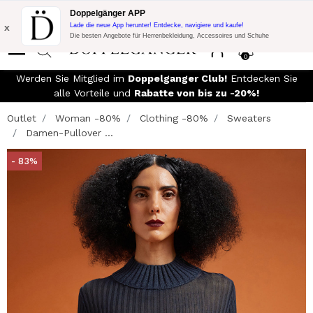
Blitzangebot:
10% Extra-Rabatt auf 300€ Einkauf mit Code:
Doppelgänger APP
DOPPEL300
x
Lade die neue App herunter! Entdecke, navigiere und kaufe!
Die besten Angebote für Herrenbekleidung, Accessoires und Schuhe
0
Werden Sie Mitglied im
Doppelganger Club!
Entdecken Sie
alle Vorteile und
Rabatte von bis zu -20%!
Outlet
Woman -80%
Clothing -80%
Sweaters
Damen-Pullover ...
- 83%