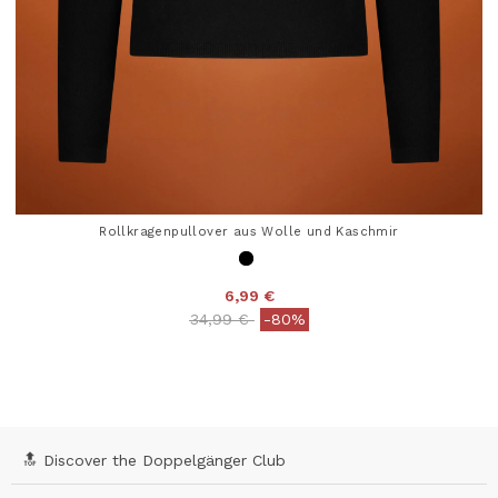
Rollkragenpullover aus Wolle und Kaschmir
6,99 €
Price reduced from
to
34,99 €
-80%
5 out of 5 Customer Rating
🔝 Discover the Doppelgänger Club