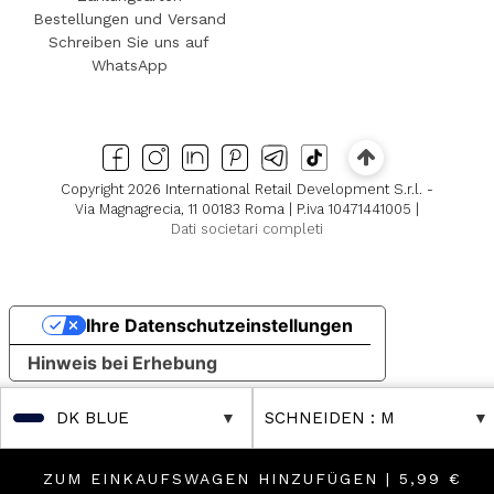
Bestellungen und Versand
Schreiben Sie uns auf
WhatsApp
Copyright 2026 International Retail Development S.r.l. -
Via Magnagrecia, 11 00183 Roma | P.iva 10471441005 |
Dati societari completi
Ihre Datenschutzeinstellungen
Hinweis bei Erhebung
DK BLUE
SCHNEIDEN
: M
ZUM EINKAUFSWAGEN HINZUFÜGEN |
5,99 €
er Further Reductions
ique! Discover Further Reductions
FINAL SALES Up to -80% Online 
FINAL SALES Up to