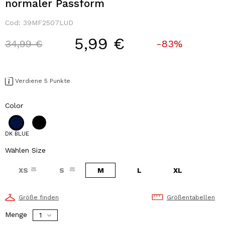
normaler Passform
Cod:
39MF2507LUD
5,99 €
Price reduced from
to
34,99 €
-83%
Verdiene 5 Punkte
Color
DK BLUE
Wählen Size
XS
S
M
L
XL
Größe finden
Größentabellen
Menge