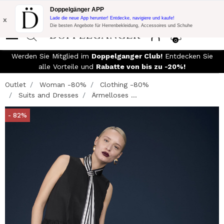
Blitzangebot:
10% Extra-Rabatt auf 300€ Einkauf mit Code:
Doppelgänger APP
DOPPEL300
x
Lade die neue App herunter! Entdecke, navigiere und kaufe!
Die besten Angebote für Herrenbekleidung, Accessoires und Schuhe
0
Werden Sie Mitglied im
Doppelganger Club!
Entdecken Sie
alle Vorteile und
Rabatte von bis zu -20%!
Outlet
Woman -80%
Clothing -80%
Suits and Dresses
Ärmelloses ...
- 82%