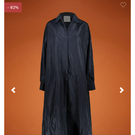
5
- 82%