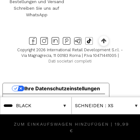
Bestellungen und Versand
Schreiben Sie uns auf
WhatsApp
Copyright 2026 International Retail Development S.r.l. -
Via Magnagrecia, 11 00183 Roma | P.iva 10471441005 |
Dati societari completi
Ihre Datenschutzeinstellungen
Hinweis bei Erhebung
BLACK
SCHNEIDEN
: XS
ZUM EINKAUFSWAGEN HINZUFÜGEN |
19,99
€
over Further Reductions
tique! Discover Further Reductions
FINAL SALES Up to -80% Onli
FINAL SALES Up t