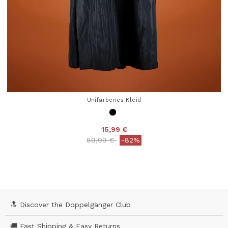
Unifarbenes Kleid
15,99 €
Price reduced from
to
89,99 €
-82%
4,1 out of 5 Customer Rating
🔝 Discover the Doppelgänger Club
🚚 Fast Shipping & Easy Returns