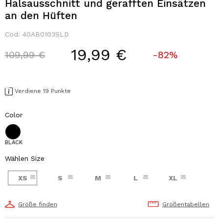
Halsausschnitt und gerafften Einsätzen
an den Hüften
Cod:
40AB0103SLD
19,99 €
Price reduced from
to
109,99 €
-82%
Verdiene 19 Punkte
Color
BLACK
Wählen Size
XS
S
M
L
XL
Größe finden
Größentabellen