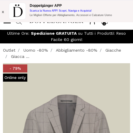
Spedizione Gratuita su Tutto!
10% di Extra Sconto su 300€ di
Doppelgänger APP
Acquisto con codice:
DOPPEL300
x
Scarica la Nuova APP! Scopri, Naviga e Acquista!
Le Migliori Offerte per Abbigliamento, Accessori e Calzature Uomo
0
Ultime Ore:
Spedizione GRATUITA
su Tutti i Prodotti! Reso
Facile 60 giorni!
Outlet
Uomo -80%
Abbigliamento -80%
Giacche
Giacca ...
- 79%
Online only