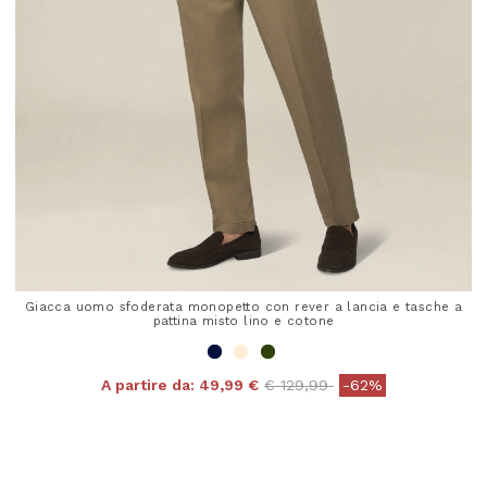
Giacca uomo sfoderata monopetto con rever a lancia e tasche a
pattina misto lino e cotone
Price reduced from
to
A partire da:
49,99 €
€ 129,99
-62%
4,8 out of 5 Customer Rating