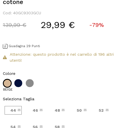
cotone
Cod:
40GC9303GCU
29,99 €
Price reduced from
to
139,99 €
-79%
Guadagna 29 Punti
Attenzione: questo prodotto è nel carrello di 196 altri
utenti!
Colore
BEIGE
Seleziona Taglia
44
46
48
50
52
54
56
58