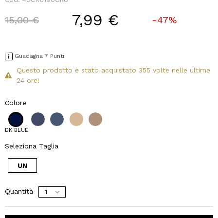
7,99 €
Price reduced from
to
15,00 €
-47%
Guadagna 7 Punti
Questo prodotto è stato acquistato 355 volte nelle ultime
24 ore!
Colore
DK BLUE
Seleziona Taglia
UN
Quantità