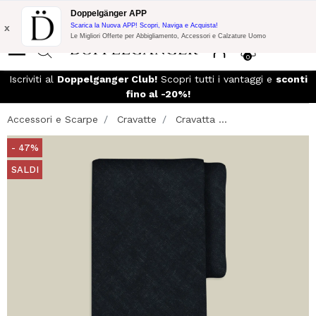
Promo Flash:
10% di Extra Sconto su 300€ di Acquisto con codice:
Doppelgänger APP
DOPPEL300
x
Scarica la Nuova APP! Scopri, Naviga e Acquista!
Le Migliori Offerte per Abbigliamento, Accessori e Calzature Uomo
0
so
Iscriviti al
Doppelganger Club!
Scopri tutti i vantaggi e
sconti
fino al -20%!
Accessori e Scarpe
Cravatte
Cravatta ...
- 47%
SALDI