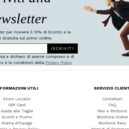
wsletter
tter per ricevere il 10% di Sconto e la
 Gratuita sul primo ordine.
ISCRIVITI
iva e dichiaro di averne compreso e di
to e le condizioni della
Privacy Policy
NFORMAZIONI UTILI
SERVIZIO CLIENT
Store Locator
Contattaci
Gift Card
FAQ
Guida alle Taglie
Resi e Rimborsi
Sconti e Promo
Monitora Ordine
Klarna infopage
Monitora Reso
okie e Privacy Policy
Metodi di Pagamen