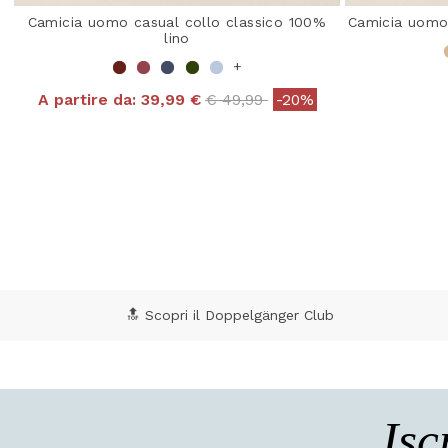
Camicia uomo casual collo classico 100%
Camicia uomo 
lino
+
Price reduced from
to
A partire da:
39,99 €
€ 49,99
-20%
3,6
5 out of 5 Customer Rating
🔝 Scopri il Doppelgänger Club
Isc