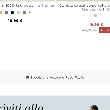
in 100% lino bottoni off white
Camicia casual uomo collo 
lino comfort fit
+
49,99 €
19,99 €
 out of 5 Customer Rating
Price reduced
to
49,99 €
-60%
5 out of 5 Customer R
🚚 Spedizione Veloce e Reso Facile
riviti alla