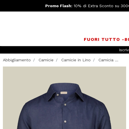
Promo Flash:
10% di Extra Sconto su 300
FUORI TUTTO -
Iscriv
Abbigliamento
Camicie
Camicie in Lino
Camicia ...