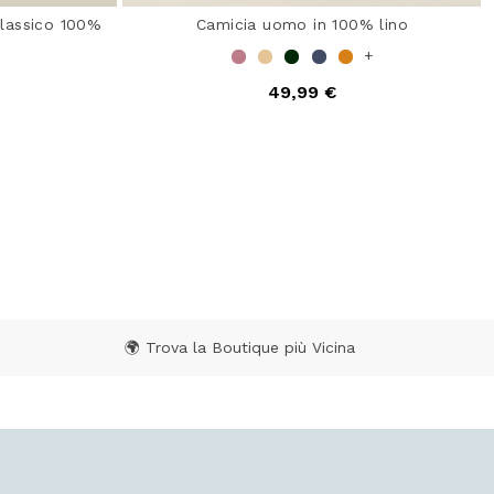
classico 100%
Camicia uomo in 100% lino
+
49,99 €
4,7 out of 5 Customer Rating
 from
ating
🌍 Trova la Boutique più Vicina