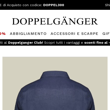
€ di Acquisto con codice:
DOPPEL300
Sh
80%
ABBIGLIAMENTO
ACCESSORI E SCARPE
GI
iti al
Doppelganger Club!
Scopri tutti i vantaggi e
sconti fino al