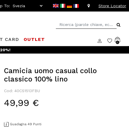
ip To:
Store Locator
FT CARD
OUTLET
0
 -20%!
Camicia uomo casual collo
classico 100% lino
Cod: 40CS1513FBU
49,99 €
Guadagna 49 Punti