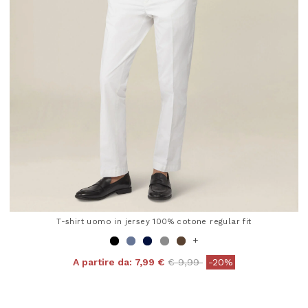
T-shirt uomo in jersey 100% cotone regular fit
+
Price reduced from
to
A partire da:
7,99 €
€ 9,99
-20%
4,8 out of 5 Customer Rating