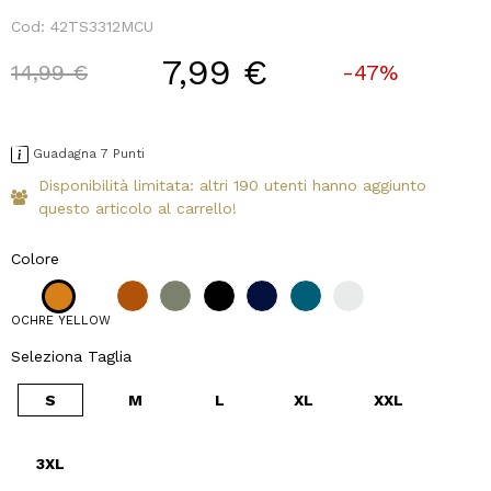
Cod:
42TS3312MCU
7,99 €
Price reduced from
to
14,99 €
-47%
Guadagna 7 Punti
Disponibilità limitata: altri 190 utenti hanno aggiunto
questo articolo al carrello!
Colore
OCHRE YELLOW
Seleziona Taglia
S
M
L
XL
XXL
3XL