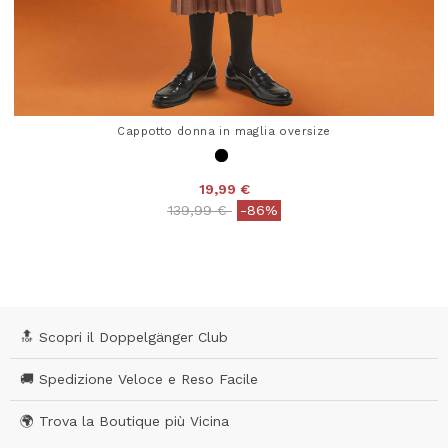
Cappotto donna in maglia oversize
19,99 €
Price reduced from
to
139,99 €
-86%
4,1 out of 5 Customer Rating
🔝 Scopri il Doppelgänger Club
🚚 Spedizione Veloce e Reso Facile
🌍 Trova la Boutique più Vicina