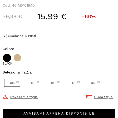
Cod:
40IM5101IMD
15,99 €
Price reduced from
to
79,99 €
-80%
Guadagna 15 Punti
Colore
BLACK
Seleziona Taglia
XS
S
M
L
XL
Trova la tua taglia
Guida taglie
AVVISAMI APPENA DISPONIBILE