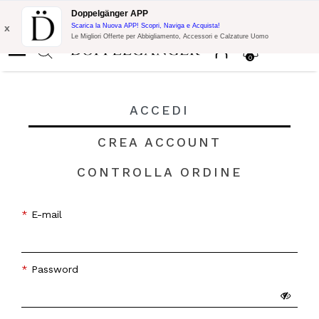
Promo Flash:
10% di Extra Sconto su 300€ di Acquisto con codice:
Doppelgänger APP
DOPPEL300
x
Scarica la Nuova APP! Scopri, Naviga e Acquista!
Le Migliori Offerte per Abbigliamento, Accessori e Calzature Uomo
0
ACCEDI
CREA ACCOUNT
CONTROLLA ORDINE
E-mail
Password