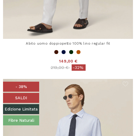
Abito uomo doppiopetto 100% lino regular fit
149,00 €
Price reduced from
to
219,00 €
-32%
- 38%
SALDI
Edizione Limitata
Fibre Naturali