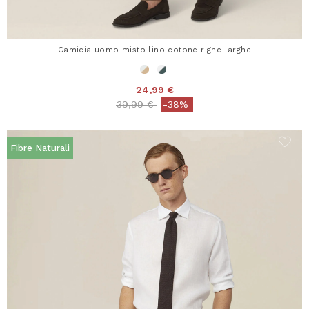
Camicia uomo misto lino cotone righe larghe
24,99 €
Price reduced from
to
39,99 €
-38%
Fibre Naturali