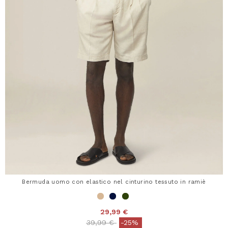
Bermuda uomo con elastico nel cinturino tessuto in ramiè
29,99 €
Price reduced from
to
39,99 €
-25%