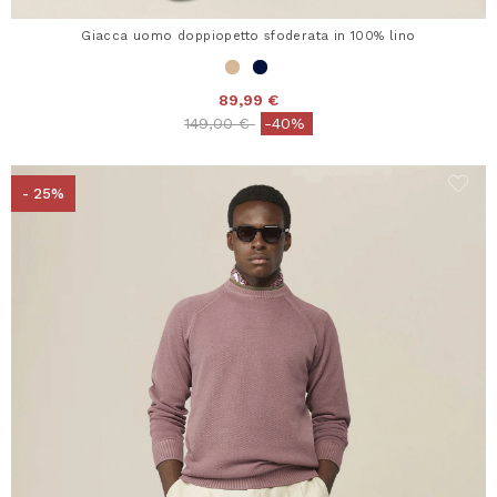
Giacca uomo doppiopetto sfoderata in 100% lino
89,99 €
Price reduced from
to
149,00 €
-40%
- 25%