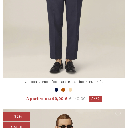
Giacca uomo sfoderata 100% lino regular fit
Price reduced from
to
A partire da:
99,00 €
€ 149,00
-34%
- 32%
SALDI