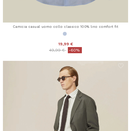
Camicia casual uomo collo classico 100% lino comfort fit
19,99 €
Price reduced from
to
49,99 €
-60%