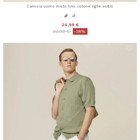
Camicia uomo misto lino cotone righe sottili
24,99 €
Price reduced from
to
39,99 €
-38%