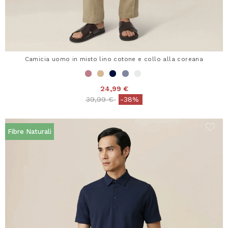
Camicia uomo in misto lino cotone e collo alla coreana
24,99 €
Price reduced from
to
39,99 €
-38%
Fibre Naturali