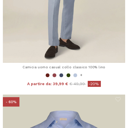
Camicia uomo casual collo classico 100% lino
+
Price reduced from
to
A partire da:
39,99 €
€ 49,99
-20%
- 60%