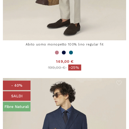
Abito uomo monopetto 100% lino regular fit
149,00 €
Price reduced from
to
199,00 €
-25%
- 40%
SALDI
Fibre Naturali