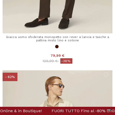
Giacca uomo sfoderata monopetto con rever a lancia e tasche a
pattina misto lino e cotone
79,99 €
Price reduced from
to
129,99 €
-38%
- 62%
Fino al -80% Online & in Boutique!
FUORI TUTTO Fino al -80% Online & in Boutique!
FUORI TUTTO Fino al -
FUORI TUT