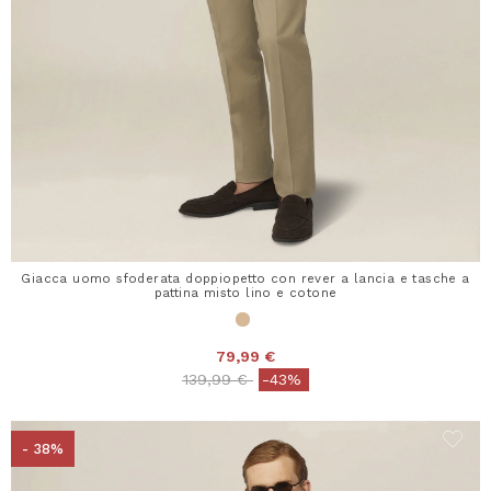
Giacca uomo sfoderata doppiopetto con rever a lancia e tasche a
pattina misto lino e cotone
79,99 €
Price reduced from
to
139,99 €
-43%
- 38%