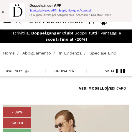
Promo Flash:
10% di Extra Sconto su 300€ di Acquisto con codice:
Doppelgänger APP
DOPPEL300
x
Scarica la Nuova APP! Scopri, Naviga e Acquista!
Le Migliori Offerte per Abbigliamento, Accessori e Calzature Uomo
0
SPEDIZIONE GRATUITA
- Per ordini superiori a 299€ e reso
facile
Home
Abbigliamento
In Evidenza
Speciale Lino
ORDINA PER
VISTA
USA I FILTRI
VEDI MODELLO
VEDI CAPO
- 38%
SALDI