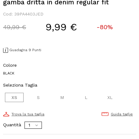
gamba dritta in denim regular fit
Cod:
39PA4403JED
9,99 €
Price reduced from
to
49,99 €
-80%
Guadagna 9 Punti
Colore
BLACK
Seleziona Taglia
XS
S
M
L
XL
Trova la tua taglia
Guida taglie
Quantità