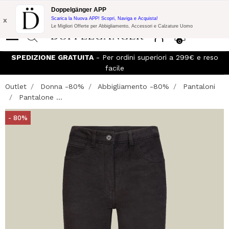
Promo Flash:
10% di Extra Sconto su 300€ di Acquisto con codice:
Doppelgänger APP
DOPPEL300
x
Scarica la Nuova APP! Scopri, Naviga e Acquista!
Le Migliori Offerte per Abbigliamento, Accessori e Calzature Uomo
0
SPEDIZIONE GRATUITA
- Per ordini superiori a 299€ e reso
I
facile
Outlet
Donna -80%
Abbigliamento -80%
Pantaloni
Pantalone ...
- 80%