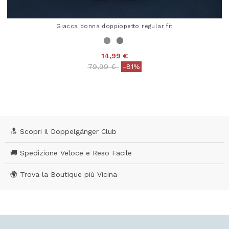
Giacca donna doppiopetto regular fit
14,99 €
Price reduced from
to
79,99 €
-81%
3,8 out of 5 Customer Rating
🔝 Scopri il Doppelgänger Club
🚚 Spedizione Veloce e Reso Facile
🌍 Trova la Boutique più Vicina