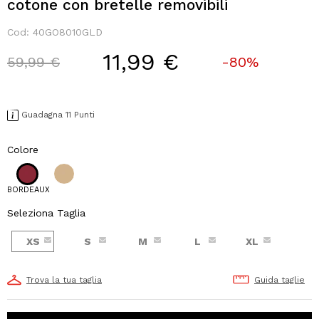
cotone con bretelle removibili
Cod:
40GO8010GLD
11,99 €
Price reduced from
to
59,99 €
-80%
Guadagna 11 Punti
Colore
BORDEAUX
Seleziona Taglia
XS
S
M
L
XL
Trova la tua taglia
Guida taglie