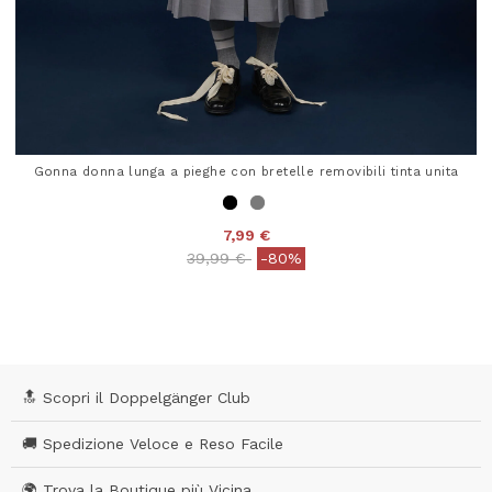
Gonna donna lunga a pieghe con bretelle removibili tinta unita
7,99 €
Price reduced from
to
39,99 €
-80%
3,7 out of 5 Customer Rating
🔝 Scopri il Doppelgänger Club
🚚 Spedizione Veloce e Reso Facile
🌍 Trova la Boutique più Vicina