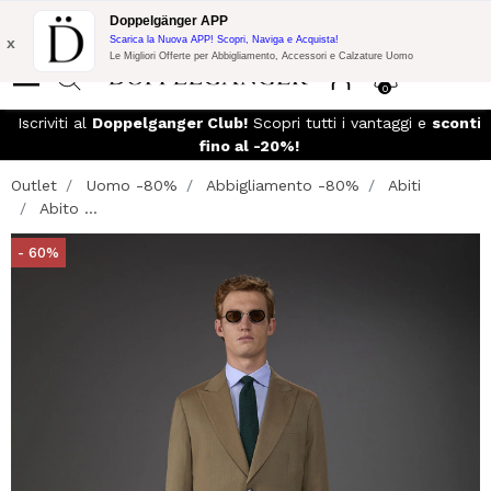
Promo Flash:
10% di Extra Sconto su 300€ di Acquisto con codice:
Doppelgänger APP
DOPPEL300
x
Scarica la Nuova APP! Scopri, Naviga e Acquista!
Le Migliori Offerte per Abbigliamento, Accessori e Calzature Uomo
0
Iscriviti al
Doppelganger Club!
Scopri tutti i vantaggi e
sconti
fino al -20%!
Outlet
Uomo -80%
Abbigliamento -80%
Abiti
Abito ...
- 60%