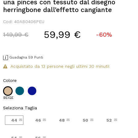
una pinces con tessuto dal disegno
herringbone dall'effetto cangiante
Cod:
40AB0406PEU
59,99 €
Price reduced from
to
149,99 €
-60%
Guadagna 59 Punti
Acquistato da 13 persone negli ultimi 30 minuti!
Colore
BEIGE
Seleziona Taglia
44
46
48
50
52
54
56