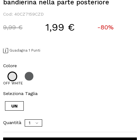
bandierina nella parte posteriore
Cod:
40CZ7159CZD
1,99 €
Price reduced from
to
9,99 €
-80%
Guadagna 1 Punti
Colore
OFF WHITE
Seleziona Taglia
UN
Quantità