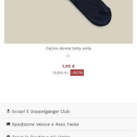
Calzini donna tinta unita
1,99 €
Price reduced from
to
9,99 €
-80%
4,5 out of 5 Customer Rating
🔝 Scopri il Doppelgänger Club
🚚 Spedizione Veloce e Reso Facile