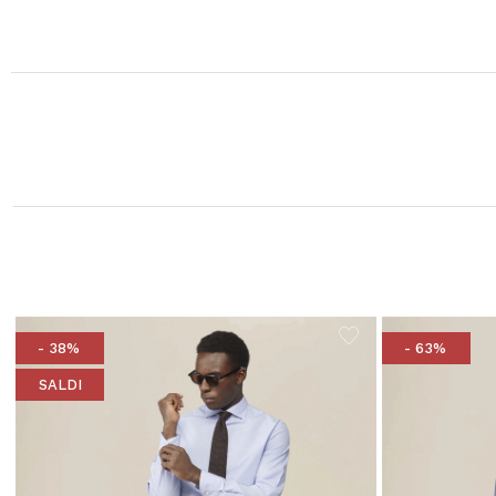
- 38%
- 63%
SALDI