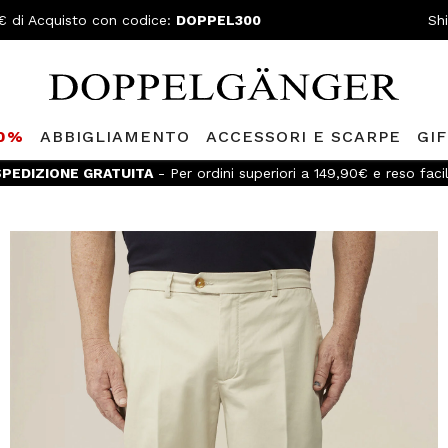
€ di Acquisto con codice:
DOPPEL300
Sh
80%
ABBIGLIAMENTO
ACCESSORI E SCARPE
GI
PEDIZIONE GRATUITA
- Per ordini superiori a 149,90€ e reso faci