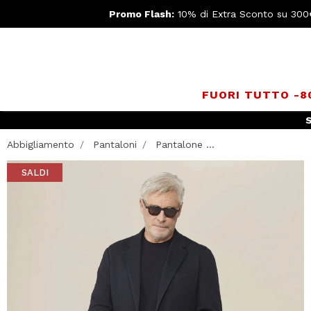
Promo Flash:
10% di Extra Sconto su 300
FUORI TUTTO -
S
Abbigliamento
Pantaloni
Pantalone ...
SALDI