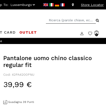
ip To:
Store Locator
FT CARD
OUTLET
0
le
Pantalone uomo chino classico
regular fit
Cod: 42PA4200PNU
39,99 €
Guadagna 39 Punti