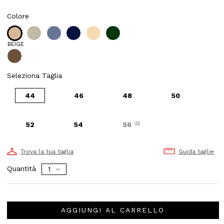
Colore
BEIGE
Seleziona Taglia
44
46
48
50
52
54
56
Trova la tua taglia
Guida taglie
Quantità
AGGIUNGI AL CARRELLO