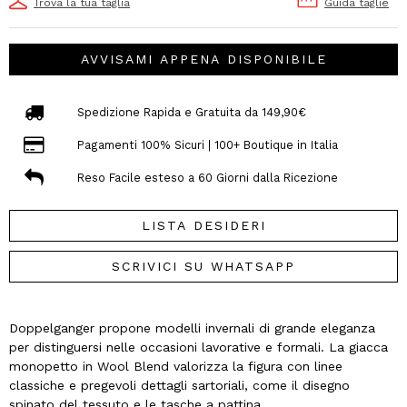
Trova la tua taglia
Guida taglie
AVVISAMI APPENA DISPONIBILE
Spedizione Rapida e Gratuita da 149,90€
Pagamenti 100% Sicuri | 100+ Boutique in Italia
Reso Facile esteso a 60 Giorni dalla Ricezione
LISTA DESIDERI
SCRIVICI SU WHATSAPP
Doppelganger propone modelli invernali di grande eleganza
per distinguersi nelle occasioni lavorative e formali. La giacca
monopetto in Wool Blend valorizza la figura con linee
classiche e pregevoli dettagli sartoriali, come il disegno
spinato del tessuto e le tasche a pattina.