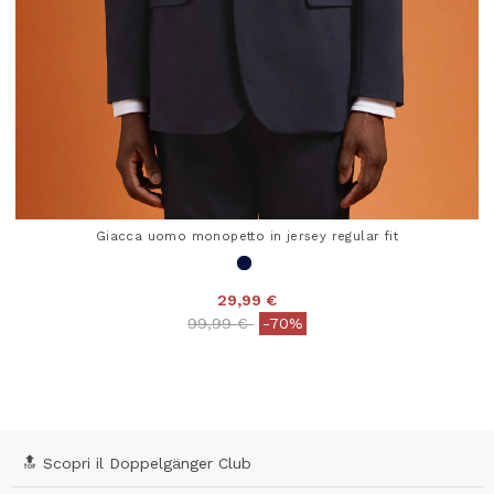
Giacca uomo monopetto in jersey regular fit
29,99 €
Price reduced from
to
99,99 €
-70%
3,3 out of 5 Customer Rating
🔝 Scopri il Doppelgänger Club