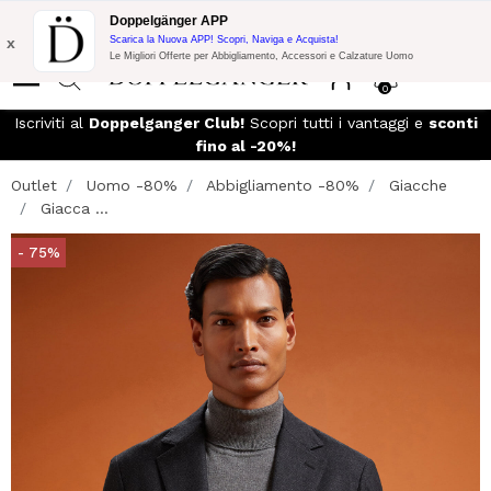
Promo Flash:
10% di Extra Sconto su 300€ di Acquisto con codice:
Doppelgänger APP
DOPPEL300
x
Scarica la Nuova APP! Scopri, Naviga e Acquista!
Le Migliori Offerte per Abbigliamento, Accessori e Calzature Uomo
0
so
Iscriviti al
Doppelganger Club!
Scopri tutti i vantaggi e
sconti
fino al -20%!
Outlet
Uomo -80%
Abbigliamento -80%
Giacche
Giacca ...
- 75%