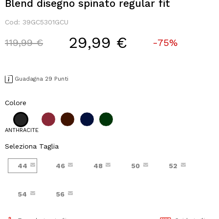
Blend disegno spinato regular fit
Cod:
39GC5301GCU
29,99 €
Price reduced from
to
119,99 €
-75%
Guadagna 29 Punti
Colore
ANTHRACITE
Seleziona Taglia
44
46
48
50
52
54
56