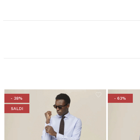
- 38%
- 63%
SALDI