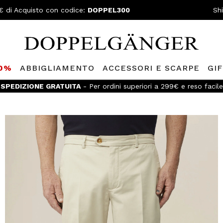
€ di Acquisto con codice:
DOPPEL300
Sh
80%
ABBIGLIAMENTO
ACCESSORI E SCARPE
GI
SPEDIZIONE GRATUITA
- Per ordini superiori a 299€ e reso facile