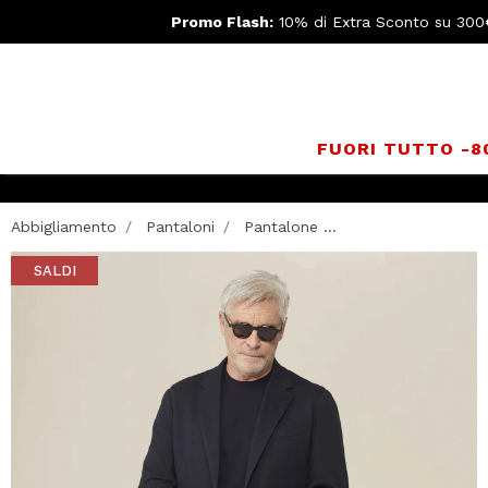
Promo Flash:
10% di Extra Sconto su 300
FUORI TUTTO -
Abbigliamento
Pantaloni
Pantalone ...
SALDI