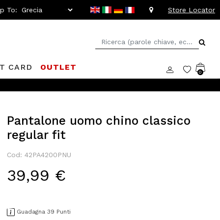
ip To:
Store Locator
FT CARD
OUTLET
0
Pantalone uomo chino classico
regular fit
Cod: 42PA4200PNU
39,99 €
Guadagna 39 Punti