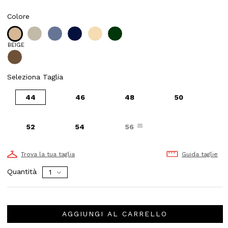
Colore
BEIGE
Seleziona Taglia
44
46
48
50
52
54
56
Trova la tua taglia
Guida taglie
Quantità
AGGIUNGI AL CARRELLO