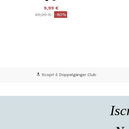
9,99 €
Price reduced from
to
49,99 €
-80%
4,4 out of 5 Customer Rating
4,1
🔝 Scopri il Doppelgänger Club
Isc