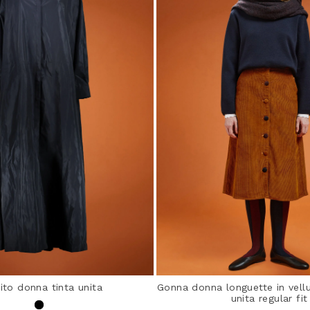
ito donna tinta unita
Gonna donna longuette in vellu
unita regular fit