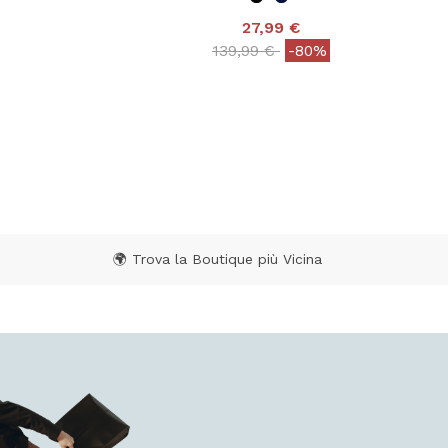
27,99 €
Price reduced from
to
139,99 €
-80%
 from
4,8 out of 5 Customer Rating
ating
🌍 Trova la Boutique più Vicina