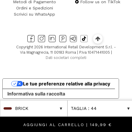
Metodi di Pagamento
Follow us on TikTok
Ordini e Spedizioni
Scrivici su WhatsApp
Copyright 2026 International Retail Development S.r.l. -
Via Magnagrecia, 11 00183 Roma | P.iva 10471441005 |
Dati societari completi
Le tue preferenze relative alla privacy
Informativa sulla raccolta
BRICK
TAGLIA
: 44
AGGIUNGI AL CARRELLO |
149,99 €
que!
Boutique!
FUORI TUTTO Fino al -80% Online & in Boutique!
FUORI TUTTO Fino al -80% Online & in Boutique!