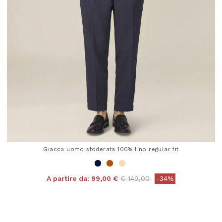
Giacca uomo sfoderata 100% lino regular fit
Price reduced from
to
A partire da:
99,00 €
€ 149,00
-34%
5 out of 5 Customer Rating