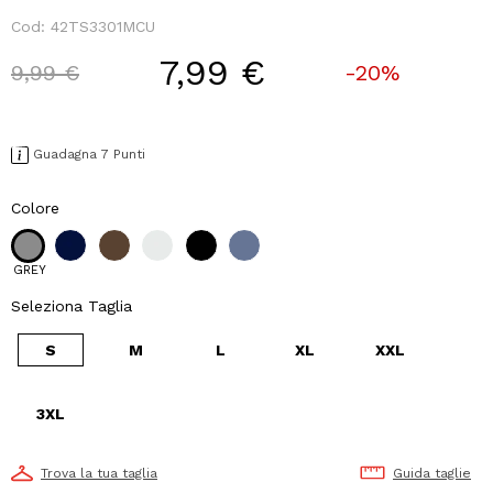
Cod:
42TS3301MCU
7,99 €
Price reduced from
to
9,99 €
-20%
Guadagna 7 Punti
Colore
GREY
Seleziona Taglia
S
M
L
XL
XXL
3XL
Trova la tua taglia
Guida taglie