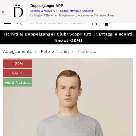
Promo Flash:
10% di Extra Sconto su 300€ di Acquisto con codice:
Doppelgänger APP
DOPPEL300
x
Scarica la Nuova APP! Scopri, Naviga e Acquista!
Le Migliori Offerte per Abbigliamento, Accessori e Calzature Uomo
0
Iscriviti al
Doppelganger Club!
Scopri tutti i vantaggi e
sconti
fino al -20%!
Abbigliamento
Polo e T-shirt
T-shirt ...
- 20%
SALDI
Fibre Naturali