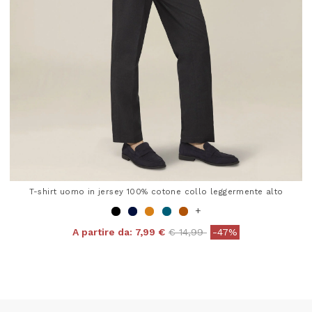
T-shirt uomo in jersey 100% cotone collo leggermente alto
+
Price reduced from
to
A partire da:
7,99 €
€ 14,99
-47%
4 out of 5 Customer Rating