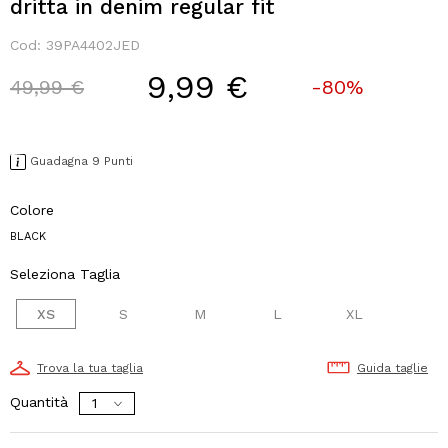
dritta in denim regular fit
Cod:
39PA4402JED
9,99 €
Price reduced from
to
49,99 €
-80%
Guadagna 9 Punti
Colore
BLACK
Seleziona Taglia
XS
S
M
L
XL
Trova la tua taglia
Guida taglie
Quantità