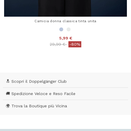
Camicia donna classica tinta unita
5,99 €
Price reduced from
to
29,99 €
-80%
4,9 out of 5 Customer Rating
🔝 Scopri il Doppelgänger Club
🚚 Spedizione Veloce e Reso Facile
🌍 Trova la Boutique più Vicina