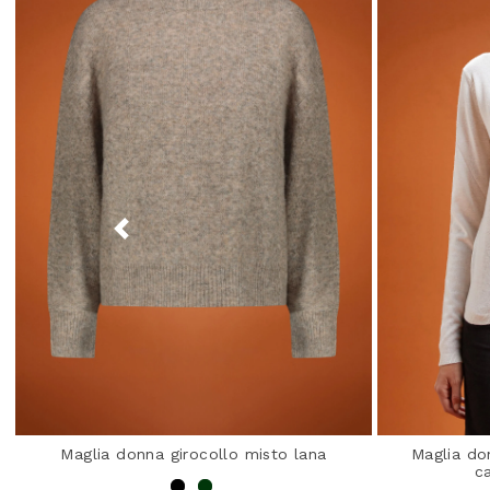
Maglia donna girocollo misto lana
Maglia do
ca