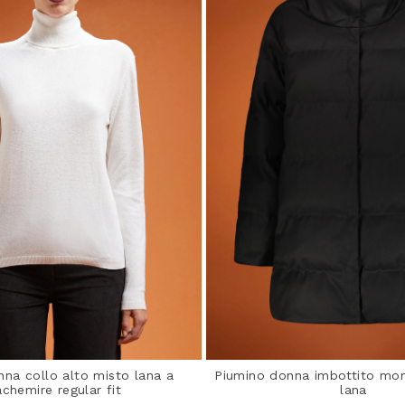
nna collo alto misto lana a
Piumino donna imbottito mo
chemire regular fit
lana