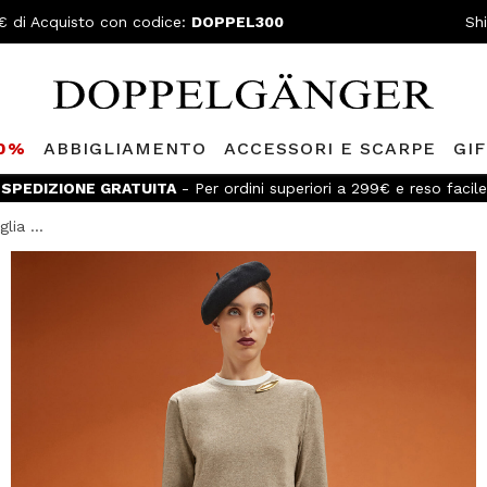
€ di Acquisto con codice:
DOPPEL300
Sh
80%
ABBIGLIAMENTO
ACCESSORI E SCARPE
GI
SPEDIZIONE GRATUITA
- Per ordini superiori a 299€ e reso facile
lia ...