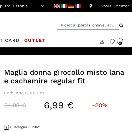
ip To:
Store Locator
FT CARD
OUTLET
0
Maglia donna girocollo misto lana
e cachemire regular fit
Cod: 39MB2001GRD
6,99 €
Price reduced from
to
34,99 €
-80%
Guadagna 6 Punti