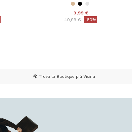
9,99 €
from
Price reduced from
to
49,99 €
-80%
 Rating
4,7 out of 5 Customer Rating
🌍 Trova la Boutique più Vicina