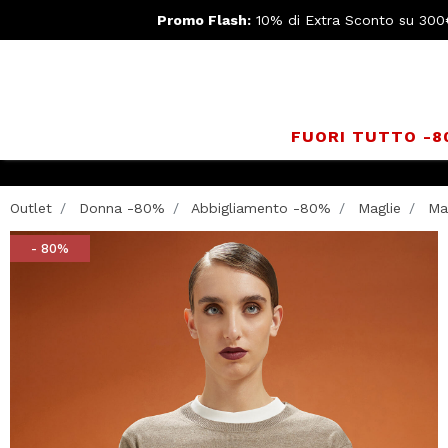
Promo Flash:
10% di Extra Sconto su 300
FUORI TUTTO -
Outlet
Donna -80%
Abbigliamento -80%
Maglie
Mag
- 80%