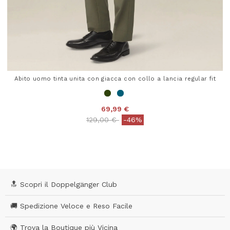
Abito uomo tinta unita con giacca con collo a lancia regular fit
69,99 €
Price reduced from
to
129,00 €
-46%
5 out of 5 Customer Rating
🔝 Scopri il Doppelgänger Club
🚚 Spedizione Veloce e Reso Facile
🌍 Trova la Boutique più Vicina