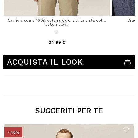
Camicia uomo 100% cotone Oxford tinta unita collo
Crav
button down
34,99 €
5 out of 5 Customer Rating
ACQUISTA IL LOOK
SUGGERITI PER TE
- 46%